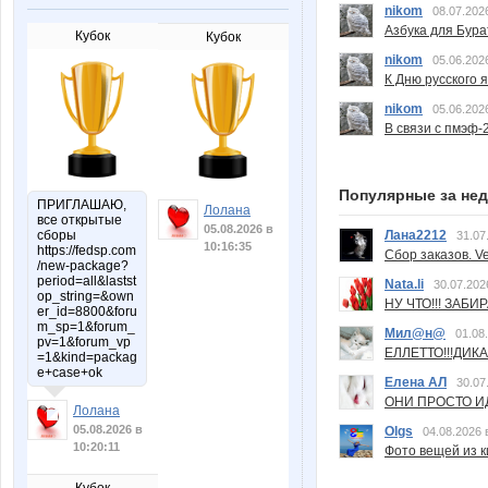
nikom
08.07.202
Азбука для Бура
Кубок
Кубок
nikom
05.06.202
К Дню русского 
nikom
05.06.202
В связи с пмэф-
Популярные за не
ПРИГЛАШАЮ,
Лолана
все открытые
05.08.2026 в
сборы
Лана2212
31.07
10:16:35
https://fedsp.com
Сбор заказов. Ve
/new-package?
period=all&lastst
Nata.li
30.07.202
op_string=&own
НУ ЧТО!!! ЗАБИ
er_id=8800&foru
m_sp=1&forum_
Мил@н@
01.08
pv=1&forum_vp
ЕЛЛЕТТО!!!ДИК
=1&kind=packag
e+case+ok
Елена АЛ
30.07
ОНИ ПРОСТО ИД
Лолана
05.08.2026 в
Olgs
04.08.2026 
10:20:11
Фото вещей из ки