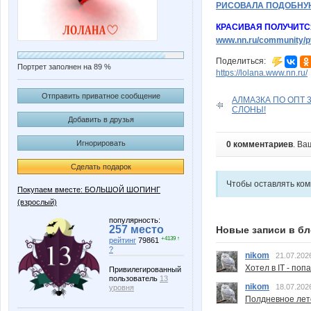
РИСОВАЛА ПОДОБНУ
КРАСИВАЯ ПОЛУЧИТС
www.nn.ru/community/pv
Поделиться:
Портрет заполнен на 89 %
https://lolana.www.nn.ru/
Отправить приватное сообщение
АЛМАЗКА ПО ОПТ 3
СЛОНЫ!
Добавить в друзья
Игнорировать
0 комментариев
. Ва
Сделать подарок
Чтобы оставлять ко
Покупаем вместе: БОЛЬШОЙ ШОПИНГ
(взрослый)
популярность:
257 место
Новые записи в бл
+4139 ↑
рейтинг
79861
?
nikom
21.07.202
Хотел в IT - поп
Привилегированный
пользователь
13
nikom
18.07.202
уровня
Полдневное лет