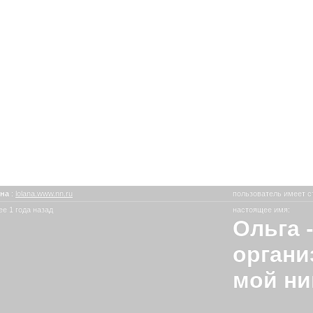
ана
:
lolana.www.nn.ru
пользователь имеет с
е 1 года назад
настоящее имя:
Ольга
органи
мой ни