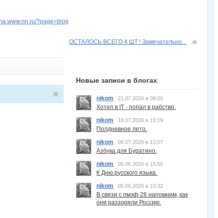
lana.www.nn.ru/?page=blog
ОСТАЛОСЬ ВСЕГО 4 ШТ ! Замечательно...
Новые записи в блогах
nikom
21.07.2026 в 09:00
Хотел в IT - попал в рабство.
nikom
18.07.2026 в 19:19
Полдневное лето.
nikom
08.07.2026 в 13:07
Азбука для Буратино.
nikom
05.06.2026 в 15:55
К Дню русского языка.
nikom
05.06.2026 в 10:32
В связи с пмэф-26 напомним, как
они раззоряли Россию.