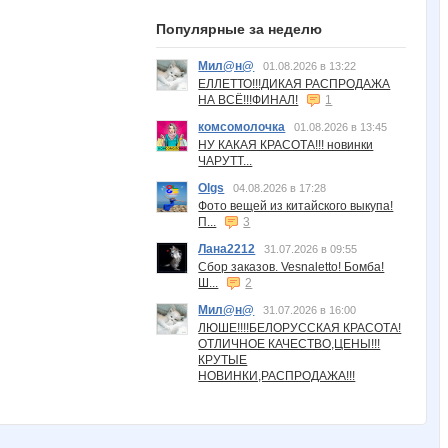
Популярные за неделю
Мил@н@
01.08.2026 в 13:22
ЕЛЛЕТТО!!!ДИКАЯ РАСПРОДАЖА
НА ВСЁ!!!ФИНАЛ!
1
комсомолочка
01.08.2026 в 13:45
НУ КАКАЯ КРАСОТА!!! новинки
ЧАРУТТ...
Olgs
04.08.2026 в 17:28
Фото вещей из китайского выкупа!
П...
3
Лана2212
31.07.2026 в 09:55
Сбор заказов. Vesnaletto! Бомба!
Ш...
2
Мил@н@
31.07.2026 в 16:00
ЛЮШЕ!!!!БЕЛОРУССКАЯ КРАСОТА!
ОТЛИЧНОЕ КАЧЕСТВО,ЦЕНЫ!!!
КРУТЫЕ
НОВИНКИ,РАСПРОДАЖА!!!