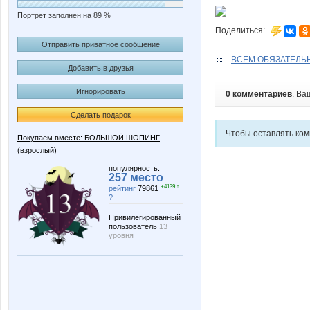
Портрет заполнен на 89 %
Поделиться:
Отправить приватное сообщение
ВСЕМ ОБЯЗАТЕЛЬНО!
Добавить в друзья
Игнорировать
0 комментариев
. Ва
Сделать подарок
Чтобы оставлять ко
Покупаем вместе: БОЛЬШОЙ ШОПИНГ
(взрослый)
популярность:
257 место
+4139 ↑
рейтинг
79861
?
Привилегированный
пользователь
13
уровня