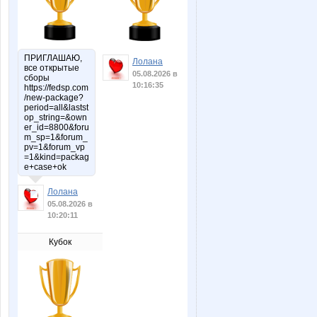
ПРИГЛАШАЮ,
Лолана
все открытые
05.08.2026 в
сборы
10:16:35
https://fedsp.com
/new-package?
period=all&lastst
op_string=&own
er_id=8800&foru
m_sp=1&forum_
pv=1&forum_vp
=1&kind=packag
e+case+ok
Лолана
05.08.2026 в
10:20:11
Кубок