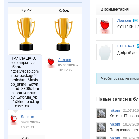
2 комментария
Кубок
Кубок
Лолана
ССЫЛКИ НА
ЕЛЕНА-В
Добрый день
ПРИГЛАШАЮ,
Лолана
все открытые
05.08.2026 в
сборы
10:16:35
https://fedsp.com
/new-package?
Чтобы оставлять ко
period=all&lastst
op_string=&own
er_id=8800&foru
m_sp=1&forum_
pv=1&forum_vp
Новые записи в бл
=1&kind=packag
e+case+ok
nikom
21.07.202
Хотел в IT - поп
Лолана
05.08.2026 в
nikom
18.07.202
10:20:11
Полдневное лет
nikom
08.07.202