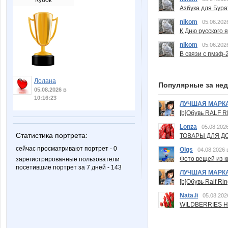
Кубок
Азбука для Бура
nikom
05.06.202
К Дню русского 
nikom
05.06.202
В связи с пмэф-
Лолана
Популярные за не
05.08.2026 в
10:16:23
ЛУЧШАЯ МАРК
[b]Обувь RALF RI
Lonza
05.08.2026
Статистика портрета:
ТОВАРЫ ДЛЯ ДО
сейчас просматривают портрет - 0
Olgs
04.08.2026 
Фото вещей из ки
зарегистрированные пользователи
посетившие портрет за 7 дней - 143
ЛУЧШАЯ МАРК
[b]Обувь Ralf Ri
Nata.li
05.08.202
WILDBERRIES Н