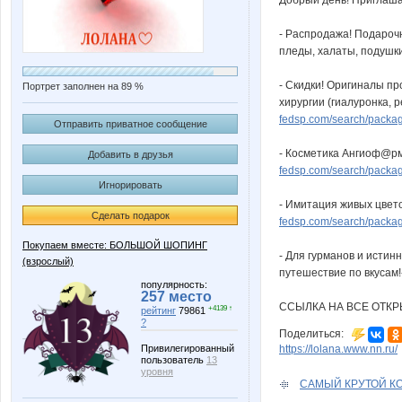
Добрый день! Приглаша
- Распродажа! Подароч
пледы, халаты, подушк
- Скидки! Оригиналы п
Портрет заполнен на 89 %
хирургии (гиалуронка, 
fedsp.com/search/pack
Отправить приватное сообщение
- Косметика Ангиоф@рм
Добавить в друзья
fedsp.com/search/pack
Игнорировать
- Имитация живых цвето
Сделать подарок
fedsp.com/search/pack
Покупаем вместе: БОЛЬШОЙ ШОПИНГ
- Для гурманов и истин
(взрослый)
путешествие по вкусам
популярность:
257 место
ССЫЛКА НА ВСЕ ОТКР
+4139 ↑
рейтинг
79861
?
Поделиться:
Привилегированный
https://lolana.www.nn.ru/
пользователь
13
уровня
САМЫЙ КРУТОЙ КОМ