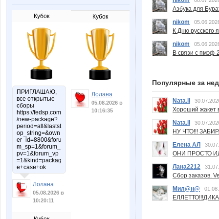
nikom
08.07.202
Азбука для Бура
Кубок
Кубок
nikom
05.06.202
К Дню русского 
nikom
05.06.202
В связи с пмэф-
Популярные за не
ПРИГЛАШАЮ,
Лолана
все открытые
Nata.li
30.07.202
05.08.2026 в
сборы
Хороший жакет вс
10:16:35
https://fedsp.com
/new-package?
Nata.li
30.07.202
period=all&lastst
НУ ЧТО!!! ЗАБИ
op_string=&own
er_id=8800&foru
Елена АЛ
30.07
m_sp=1&forum_
pv=1&forum_vp
ОНИ ПРОСТО ИД
=1&kind=packag
Лана2212
e+case+ok
31.07
Сбор заказов. Ve
Лолана
Мил@н@
01.08
05.08.2026 в
ЕЛЛЕТТО!!!ДИК
10:20:11