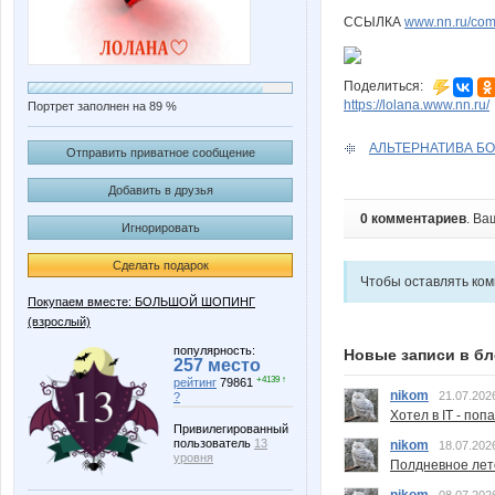
ССЫЛКА
www.nn.ru/com
Поделиться:
https://lolana.www.nn.ru/
Портрет заполнен на 89 %
АЛЬТЕРНАТИВА БОТ
Отправить приватное сообщение
Добавить в друзья
0 комментариев
. Ва
Игнорировать
Сделать подарок
Чтобы оставлять ко
Покупаем вместе: БОЛЬШОЙ ШОПИНГ
(взрослый)
популярность:
Новые записи в бл
257 место
+4139 ↑
рейтинг
79861
nikom
21.07.202
?
Хотел в IT - поп
Привилегированный
пользователь
13
nikom
18.07.202
уровня
Полдневное лет