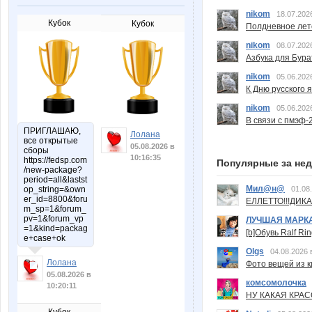
nikom
18.07.202
Кубок
Кубок
Полдневное лет
nikom
08.07.202
Азбука для Бура
nikom
05.06.202
К Дню русского 
nikom
05.06.202
В связи с пмэф-
ПРИГЛАШАЮ,
Лолана
все открытые
05.08.2026 в
сборы
10:16:35
https://fedsp.com
Популярные за не
/new-package?
period=all&lastst
Мил@н@
01.08
op_string=&own
er_id=8800&foru
ЕЛЛЕТТО!!!ДИК
m_sp=1&forum_
pv=1&forum_vp
ЛУЧШАЯ МАРК
=1&kind=packag
[b]Обувь Ralf Ri
e+case+ok
Olgs
04.08.2026 
Лолана
Фото вещей из ки
05.08.2026 в
комсомолочка
10:20:11
НУ КАКАЯ КРАСОТ