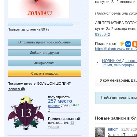
Просмотреть или сохр
АЛЬТЕРНАТИВА БОТОКСУ
сутки. За 2 месяца ис
Портрет заполнен на 89 %
9395042
Отправить приватное сообщение
Поделиться:
https://lolana.www.nn.ru
Добавить в друзья
НОВИНКА! Дренажный
Игнорировать
15 мл, Ангиофарм
Сделать подарок
0 комментариев
. Ва
Покупаем вместе: БОЛЬШОЙ ШОПИНГ
(взрослый)
популярность:
Чтобы оставлять ко
257 место
+4139 ↑
рейтинг
79861
?
Новые записи в бл
Привилегированный
пользователь
13
уровня
nikom
21.07.202
Хотел в IT - поп