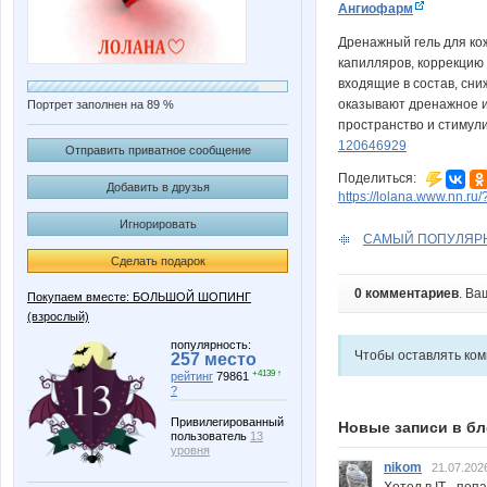
Ангиофарм
Дренажный гель для кож
капилляров, коррекцию 
входящие в состав, сни
оказывают дренажное и
Портрет заполнен на 89 %
пространство и стимул
120646929
Отправить приватное сообщение
Поделиться:
Добавить в друзья
https://lolana.www.nn.ru
Игнорировать
САМЫЙ ПОПУЛЯРНЫЙ
Сделать подарок
0 комментариев
. Ва
Покупаем вместе: БОЛЬШОЙ ШОПИНГ
(взрослый)
популярность:
Чтобы оставлять ко
257 место
+4139 ↑
рейтинг
79861
?
Привилегированный
Новые записи в бл
пользователь
13
уровня
nikom
21.07.202