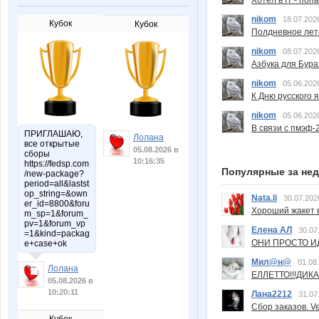
Хотел в IT - поп
nikom
18.07.202
Кубок
Кубок
Полдневное лет
nikom
08.07.202
Азбука для Бура
nikom
05.06.202
К Дню русского 
nikom
05.06.202
В связи с пмэф-
ПРИГЛАШАЮ,
Лолана
все открытые
05.08.2026 в
сборы
10:16:35
https://fedsp.com
Популярные за не
/new-package?
period=all&lastst
op_string=&own
Nata.li
30.07.202
er_id=8800&foru
Хороший жакет вс
m_sp=1&forum_
pv=1&forum_vp
Елена АЛ
30.07
=1&kind=packag
ОНИ ПРОСТО ИД
e+case+ok
Мил@н@
01.08
Лолана
ЕЛЛЕТТО!!!ДИК
05.08.2026 в
10:20:11
Лана2212
31.07
Сбор заказов. Ve