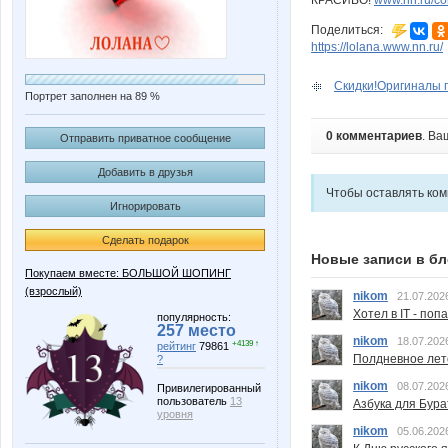
КРАСИВО!
www.nn.ru/co
Поделиться:
https://lolana.www.nn.ru/
Скидки!Оригиналы 
Портрет заполнен на 89 %
0 комментариев
. Ва
Отправить приватное сообщение
Добавить в друзья
Чтобы оставлять ко
Игнорировать
Сделать подарок
Новые записи в бл
Покупаем вместе: БОЛЬШОЙ ШОПИНГ
(взрослый)
nikom
21.07.202
Хотел в IT - поп
популярность:
257 место
nikom
18.07.202
+4139 ↑
рейтинг
79861
Полдневное лет
?
nikom
08.07.202
Привилегированный
пользователь
13
Азбука для Бура
уровня
nikom
05.06.202