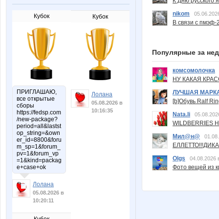
К Дню русского 
nikom
05.06.202
Кубок
Кубок
В связи с пмэф-
Популярные за не
комсомолочка
НУ КАКАЯ КРАСОТ
ПРИГЛАШАЮ,
ЛУЧШАЯ МАРК
Лолана
все открытые
[b]Обувь Ralf Ri
05.08.2026 в
сборы
10:16:35
https://fedsp.com
Nata.li
05.08.202
/new-package?
WILDBERRIES Н
period=all&lastst
op_string=&own
Мил@н@
01.08
er_id=8800&foru
ЕЛЛЕТТО!!!ДИК
m_sp=1&forum_
pv=1&forum_vp
Olgs
04.08.2026 
=1&kind=packag
e+case+ok
Фото вещей из ки
Лолана
05.08.2026 в
10:20:11