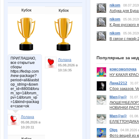
nikom
08.07.202
Кубок
Кубок
Азбука для Бура
nikom
05.06.202
К Дню русского 
nikom
05.06.202
В связи с пмэф-
Популярные за не
ПРИГЛАШАЮ,
Лолана
все открытые
05.08.2026 в
сборы
комсомолочка
10:16:35
https://fedsp.com
НУ КАКАЯ КРАСОТ
/new-package?
period=all&lastst
Лана2212
31.07
op_string=&own
er_id=8800&foru
Сбор заказов. Ve
m_sp=1&forum_
Мил@н@
pv=1&forum_vp
31.07
=1&kind=packag
ЛЮШЕ!!!!БЕЛО
e+case+ok
НОВИНКИ,РАСП
Мил@н@
01.08
Лолана
ЕЛЛЕТТО!!!ДИК
05.08.2026 в
10:20:11
Olgs
04.08.2026 
Фото вещей из ки