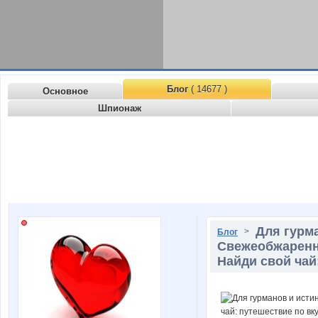
Блог
( 14677 )
Основное
Шпионаж
Для гурм
>
Блог
Свежеобжаренны
Найди свой чай