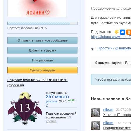
Просмотреть или сохр
Для гурманов и истинн
путешествие по вкусам
Портрет заполнен на 89 %
Поделиться:
https://lolana.www.nn.ru
Отправить приватное сообщение
Простынь /2 навол
Добавить в друзья
Игнорировать
0 комментариев
. Ва
Сделать подарок
Чтобы оставлять ко
Покупаем вместе: БОЛЬШОЙ ШОПИНГ
(взрослый)
популярность:
257 место
Новые записи в бл
+4139 ↑
рейтинг
79861
?
nikom
21.07.202
Привилегированный
Хотел в IT - поп
пользователь
13
уровня
nikom
18.07.202
Полдневное лет