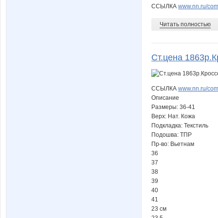
ССЫЛКА
www.nn.ru/comm
Читать полностью
Ст.цена 1863р.К
ССЫЛКА
www.nn.ru/com
Описание
Размеры: 36-41
Верх: Нат. Кожа
Подкладка: Текстиль
Подошва: ТПР
Пр-во: Вьетнам
36
37
38
39
40
41
23 см
23,5