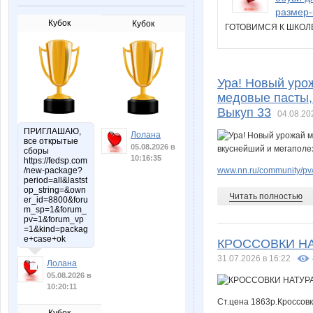
размер-
Кубок
Кубок
ГОТОВИМСЯ К ШКО
Ура! Новый уро
медовые пасты, 
Выкуп 33
04.08.20
ПРИГЛАШАЮ,
Лолана
все открытые
05.08.2026 в
сборы
10:16:35
https://fedsp.com
www.nn.ru/community/pv/
/new-package?
period=all&lastst
op_string=&own
Читать полностью
er_id=8800&foru
m_sp=1&forum_
pv=1&forum_vp
=1&kind=packag
e+case+ok
КРОССОВКИ Н
31.07.2026 в 16:22
Лолана
05.08.2026 в
10:20:11
Ст.цена 1863р.Кроссовк