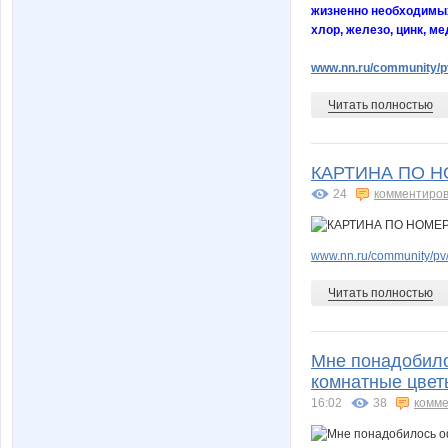
жизненно необходимых 
хлор, железо, цинк, ме
www.nn.ru/community/pv
Читать полностью
КАРТИНА ПО Н
24
комментиров
www.nn.ru/community/pv/
Читать полностью
Мне понадобило
комнатные цветы
16:02
38
комме