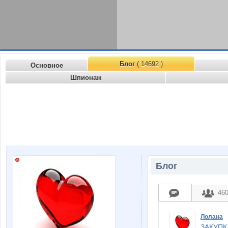
Блог
( 14692 )
Основное
Шпионаж
Блог
46
Лолана
ЗАКУПК