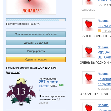
ВАШИ О
полностью
Лолана
Портрет заполнен на 89 %
ОБРАТИ
1 ком
Отправить приватное сообщение
КРУТЫЕ КОМПЛЕКТЫ
Добавить в друзья
Лолана
Игнорировать
РДОВАТ
ВЕТОЧК
Сделать подарок
ОЧЕНЬ ВЫГОДНО И 
Покупаем вместе: БОЛЬШОЙ ШОПИНГ
(взрослый)
Лолана
номерам
популярность:
257 место
погрузи
+4139 ↑
рейтинг
79861
коммент
?
ЭТО ЗАНЯТИЕ БУДЕ
Привилегированный
пользователь
13
уровня
Лолана
обуви д