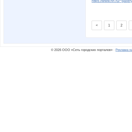
https://www.nn.ru/~gal
<
1
2
© 2026 ООО «Сеть городских порталов» ·
Реклама н