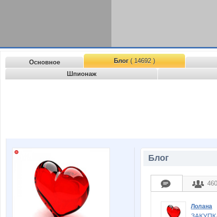
Блог
( 14692 )
Основное
Шпионаж
Блог
46
Лолана
ЗАКУПК