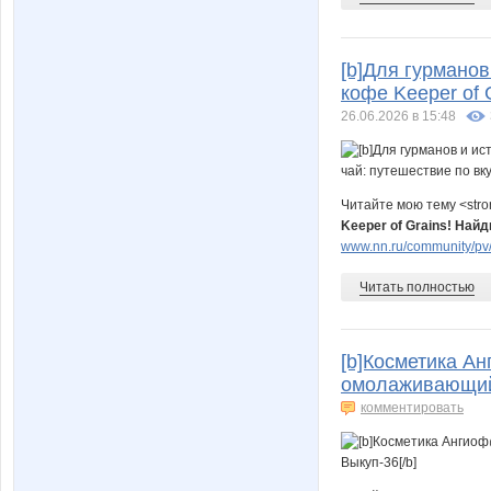
[b]Для гурмано
кофе Keeper of 
26.06.2026 в 15:48
Читайте мою тему <str
Keeper of Grains! Найд
www.nn.ru/community/pv/
Читать полностью
[b]Косметика А
омолаживающий 
комментировать