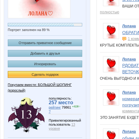
ВАШИ О
полностью
Лолана
Портрет заполнен на 89 %
ОБРАТИ
1 ком
Отправить приватное сообщение
КРУТЫЕ КОМПЛЕКТЫ
Добавить в друзья
Лолана
Игнорировать
РДОВАТ
ВЕТОЧК
Сделать подарок
ОЧЕНЬ ВЫГОДНО И 
Покупаем вместе: БОЛЬШОЙ ШОПИНГ
(взрослый)
Лолана
номерам
популярность:
257 место
погрузи
+4139 ↑
рейтинг
79861
коммент
?
ЭТО ЗАНЯТИЕ БУДЕ
Привилегированный
пользователь
13
уровня
Лолана
обуви д