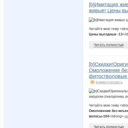
[b]Имитация жив
живые! Цены вы
Читайте мою тему <str
Цены выгодные -13
</s
Читать полностью
[b]Скидки!Ориг
Омоложение без 
фитостволовые 
комментировать
Читайте мою тему <str
Омоложение без инъек
волосы-104
</strong>
ww
Читать полностью