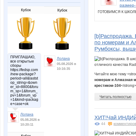
размер-
Кубок
Кубок
ГОТОВИМСЯ К ШКО
[b]Распродажа.
по номерам и Ал
Румбоксы, вышив
ПРИГЛАШАЮ,
Лолана
все открытые
05.08.2026 в
сборы
10:16:35
https://fedsp.com
Читайте мою тему <str
/new-package?
period=all&lastst
номерам и Алмазная мо
op_string=&own
крестиком-104
</strong
er_id=8800&foru
m_sp=1&forum_
pv=1&forum_vp
Читать полностью
=1&kind=packag
e+case+ok
Лолана
ХИТ!Чай ИНДИЙ
05.08.2026 в
44
комментиров
10:20:11