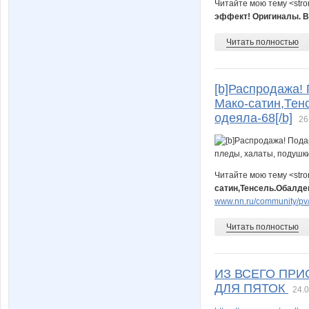
Читайте мою тему <str
эффект! Оригиналы. 
Читать полностью
[b]Распродажа! 
Мако-сатин,Тен
одеяла-68[/b]
26
Читайте мою тему <str
сатин,Тенсель.Обалде
www.nn.ru/community/pv/
Читать полностью
ИЗ ВСЕГО ПРИ
ДЛЯ ПЯТОК
24.0